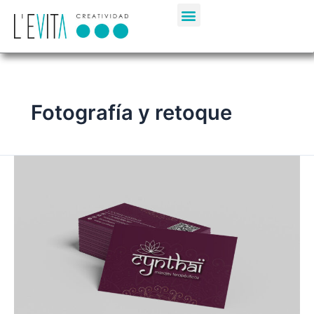
Ir
al
contenido
Fotografía y retoque
Cynthai
Masajes
Terapéuticos