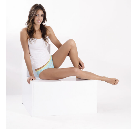
Claire
V’16